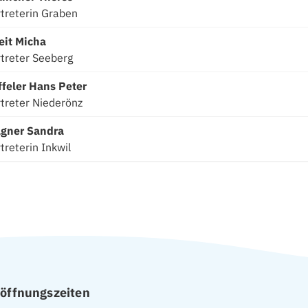
treterin Graben
Funktion
eit
Micha
treter Seeberg
Funktion
feler
Hans Peter
treter Niederönz
Funktion
gner
Sandra
treterin Inkwil
ffnungszeiten