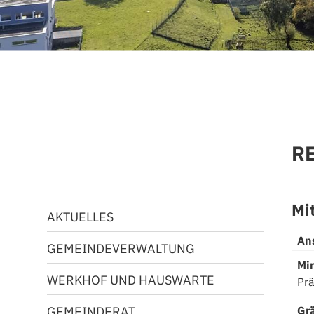
R
Inhaltsnavigation
Mi
AKTUELLES
An
GEMEINDEVERWALTUNG
Mi
WERKHOF UND HAUSWARTE
Prä
Gr
GEMEINDERAT