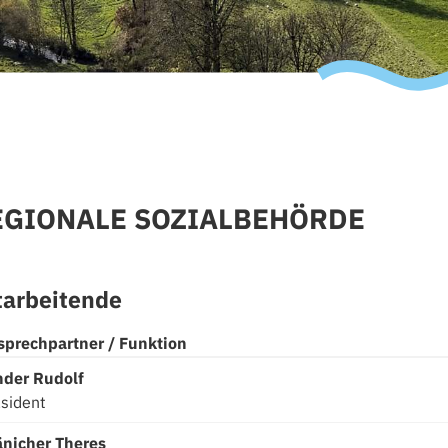
EGIONALE SOZIALBEHÖRDE
tarbeitende
sprechpartner / Funktion
Funktion
nder
Rudolf
sident
Funktion
änicher
Theres