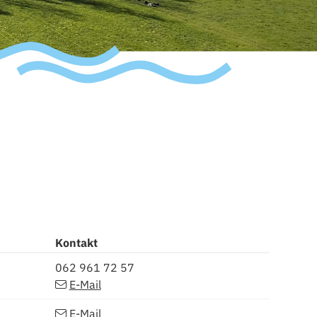
Kontakt
Zentrale
062 961 72 57
E-Mail
E-Mail