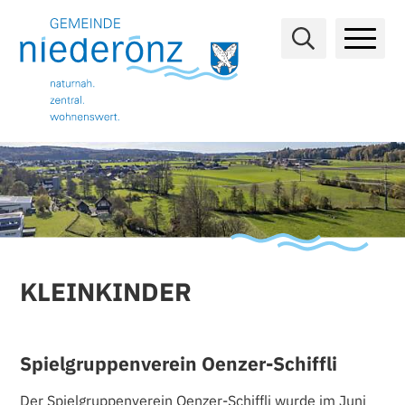
NAVIGIEREN IN GEMEINDE NIE
Schnellnavigation
Hauptn
KLEINKINDER
Spielgruppenverein Oenzer-Schiffli
Der Spielgruppenverein Oenzer-Schiffli wurde im Juni